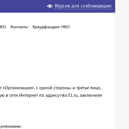
Версия для слабовидящих
НКО
Контакты
Краудфандинг НКО
«Организация», с одной стороны, и третье лицо,
ю в сети Интернет по адресу nko31.ru, заключили
делениями: