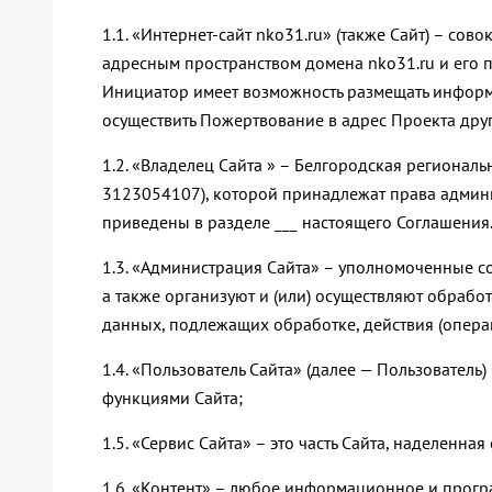
1.1. «Интернет-сайт nko31.ru» (также Сайт) – с
адресным пространством домена nko31.ru и его по
Инициатор имеет возможность размещать информ
осуществить Пожертвование в адрес Проекта дру
1.2. «Владелец Сайта » – Белгородская региона
3123054107), которой принадлежат права админи
приведены в разделе ___ настоящего Соглашения
1.3. «Администрация Сайта» – уполномоченные с
а также организуют и (или) осуществляют обраб
данных, подлежащих обработке, действия (опер
1.4. «Пользователь Сайта» (далее — Пользователь
функциями Сайта;
1.5. «Сервис Сайта» – это часть Сайта, наделен
1.6. «Контент» – любое информационное и програ