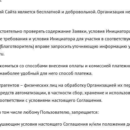
ций Сайта является бесплатной и добровольной. Организация н
амостоятельно проверять содержание Заявки, условия Инициато
е требования и условия Инициатора для участия в соответств
ь (Благотворитель) вправе запросить уточняющую информацию 
u.
накомиться со способами внесения оплаты и комиссией платежн
наиболее удобный для него способ платежа.
онтрагентов – физических лиц на обработку Организацией их п
 средств автоматизации, в частности сбор, хранение и исполь
оответствии с условиями настоящего Соглашения.
 в том числе любому Пользователю, запрещается:
нарушающим условия настоящего Соглашения и/или положения д