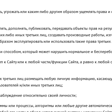
ять, угрожать или каким-либо другим образом ущемлять права 
алять, дополнять, публиковать, передавать объекты прав на рез
их-либо иных третьих лиц, создавать производные работы, изг
разом эксплуатировать или использовать такие права третьих
или способом, который может нарушить нормальное и беспере
туп к Сайту или к любой части/функции Сайта, а равно к любой 
ных третьих лиц размещать любую личную информацию, касающу
зователей и/или иных третьих лиц;
в заблуждение относительно своей личности;
раммы или процессы, алгоритмы или любые другие автоматически