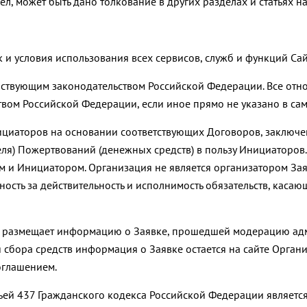
ел, может быть дано толкование в других разделах и статьях н
 и условия использования всех сервисов, служб и функций Сай
действующим законодательством Российской Федерации. Все от
твом Российской Федерации, если иное прямо не указано в са
 Инициаторов на основании соответствующих Договоров, заклю
еля) Пожертвований (денежных средств) в пользу Инициаторов.
 и Инициатором. Организация не является организатором Заяв
ость за действительность и исполнимость обязательств, каса
ра, размещает информацию о Заявке, прошедшей модерацию ад
сбора средств информация о Заявке остается на сайте Органи
оглашением.
атьей 437 Гражданского кодекса Российской Федерации являет