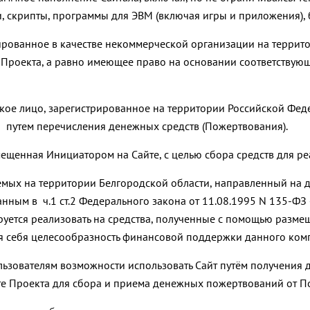
, скрипты, программы для ЭВМ (включая игры и приложения), 
рированное в качестве некоммерческой организации на террит
 Проекта, а равно имеющее право на основании соответствую
еское лицо, зарегистрированное на территории Российской Ф
u путем перечисления денежных средств (Пожертвования).
мещенная Инициатором на Сайте, с целью сбора средств для р
уемых на территории Белгородской области, направленный на 
нным в ч.1 ст.2 Федерального закона от 11.08.1995 N 135-ФЗ
руется реализовать на средства, полученные с помощью размещ
ля себя целесообразность финансовой поддержки данного ком
ользователям возможности использовать Сайт путём получения
 Проекта для сбора и приема денежных пожертвований от Пол