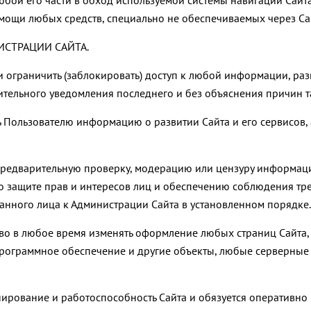
бой его части в обход используемой системы навигации Сайт
ощи любых средств, специально не обеспечиваемых через Са
ИСТРАЦИИ САЙТА.
ли ограничить (заблокировать) доступ к любой информации, ра
ительного уведомления последнего и без объяснения причин т
ь Пользователю информацию о развитии Сайта и его сервисов,
 предварительную проверку, модерацию или цензуру информац
о защите прав и интересов лиц и обеспечению соблюдения тр
нного лица к Администрации Сайта в установленном порядке.
аво в любое время изменять оформление любых страниц Сайта,
 программное обеспечение и другие объекты, любые серверны
ирование и работоспособность Сайта и обязуется оперативно в