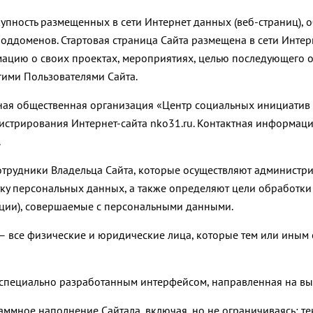
овокупность размещенных в сети Интернет данных (веб-страниц
ддоменов. Стартовая страница Сайта размещена в сети Интерне
ацию о своих проектах, мероприятиях, целью последующего
гими Пользователями Сайта.
льная общественная организация «Центр социальных инициати
стрирования Интернет-сайта nko31.ru. Контактная информация
.
отрудники Владельца Сайта, которые осуществляют администр
отку персональных данных, а также определяют цели обработк
ации), совершаемые с персональными данными.
) – все физические и юридические лица, которые тем или иным
ная специально разработанным интерфейсом, направленная на в
ммное наполнение Сайтала, включая, но не ограничиваясь: те