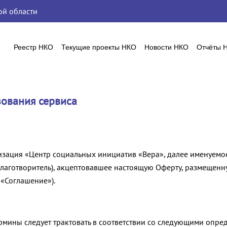
й области
Реестр НКО
Текущие проекты НКО
Новости НКО
Отчёты 
зования сервиса
зация «Центр социальных инициатив «Вера», далее именуемое 
Благотворитель), акцептовавшее настоящую Оферту, размещенну
 «Соглашение»).
рмины следует трактовать в соответствии со следующими опре